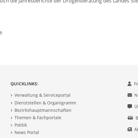
 sich die Jahresberichte der Drogenberatung des Landes S
e
QUICKLINKS:
F
Verwaltung & Serviceportal
N
Dienststellen & Organigramm
Ü
Bezirkshauptmannschaften
Themen & Fachportale
B
Politik
A
News Portal