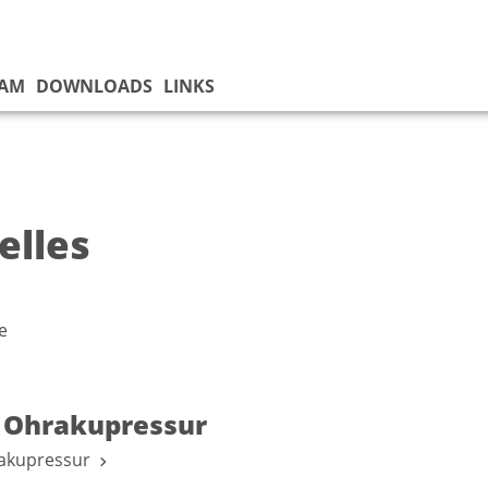
EAM
DOWNLOADS
LINKS
elles
e
 Ohrakupressur
rakupressur